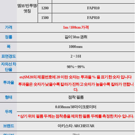
엠보/반투명/
1200
FAP 810
엣칭
1500
FAP 810
가격
1m / 100cm 가격
정롤
길이 50m 권취
폭
1000mm
표면경도
2 ~ 3 H
자외선 차
98% ~ 99%
단율
ex)SM20의 제품번호에 20 이란 숫자는 투과율 % 을 표기한 숫자 입니다
투과율
투과율은 숫자가 낮을수록 칼라가 진하고 숫자가 높을수록 칼라가 연합니
다.
형태
점착 필름
0.038mm/38마이크로미터
두께
*상기 위의 필름 두께는 점착층을 제외한 필름 두께를 측정한 치수 입니다.
브랜드
아키스타
ARCHISTAR