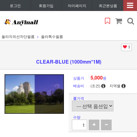
로그인
회원가입
마이페이지
최근본상품
쏠라자외선차단필름
쏠라특수필름
1
CLEAR-BLUE (1000mm*1M)
5,000
상품가
원
배송비
(조건)
지역별
롤가격
수량