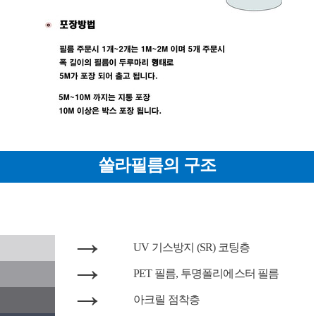
쏠라필름의 구조
→
UV 기스방지 (SR) 코팅층
→
PET 필름, 투명폴리에스터 필름
→
아크릴 점착층