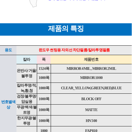
제품의 특징
용도
윈도우 썬팅용 자외선 차단필름/칼라투명필름
칼라
폭
제품번호
1524폭
MIRROR 4MIL , MIRROR 2MIL
은반사/거울/
불투명
1000폭
MIRROR 1000
칼라투명/적,
페이코 ID로 페
1000폭
CLEAR_YELLOW,GREEN,RED,BLUE
PAYCO 바
녹,황,청
검정/불투명/
1000폭
BLOCK OFF
암실용
번호별색
상
무광/백색/불
1000폭
MATTE
트명
한지무광/불
1000폭
HN 500
투명
1000
FAP 810