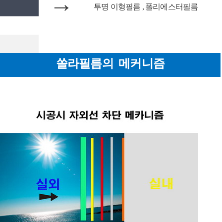
→
투명 이형필름 , 폴리에스터필름
쏠라필름의 메커니즘