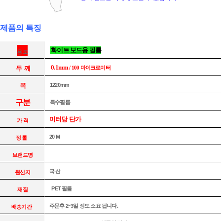
제품의 특징
화이트 보드용 필름
용 도
두 께
0.1mm
/ 100 마이크로미터
폭
1220mm
구분
특수필름
미터당 단가
가 격
20 M
정 롤
페이코 ID로 페
PAYCO 바
브랜드명
국 산
원산지
PET 필름
재질
주문후 2~3일 정도 소요 됩니다.
배송기간