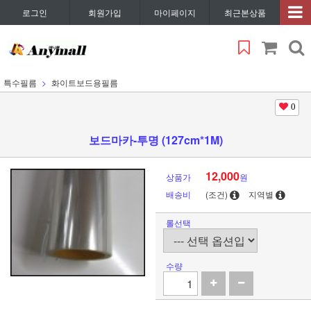
로그인
회원가입
마이페이지
최근본상품
특수필름
화이트보드용필름
0
보드마카-투명 (127cm*1M)
12,000
상품가
원
배송비
(조건)
지역별
롤선택
수량