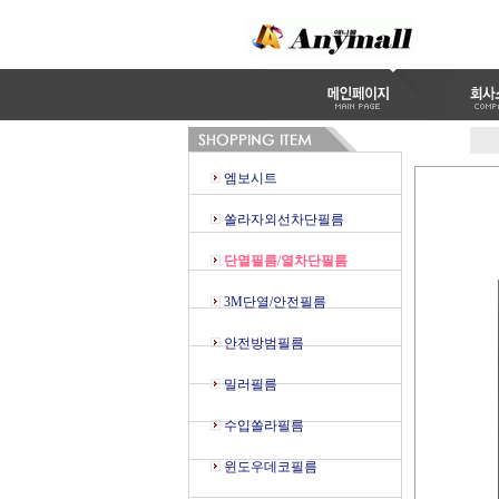
엠보시트
쏠라자외선차단필름
단열필름/열차단필름
3M단열/안전필름
안전방범필름
밀러필름
수입쏠라필름
윈도우데코필름