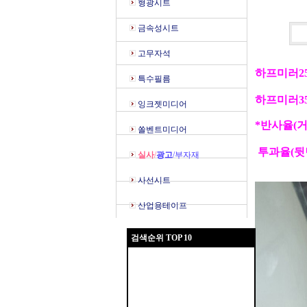
형광시트
금속성시트
고무자석
하프미러25
특수필름
하프미러35
잉크젯미디어
*반사율(거
쏠벤트미디어
투과율(뒷
실사
/
광고
/부자재
사선시트
산업용테이프
검색순위 TOP 10