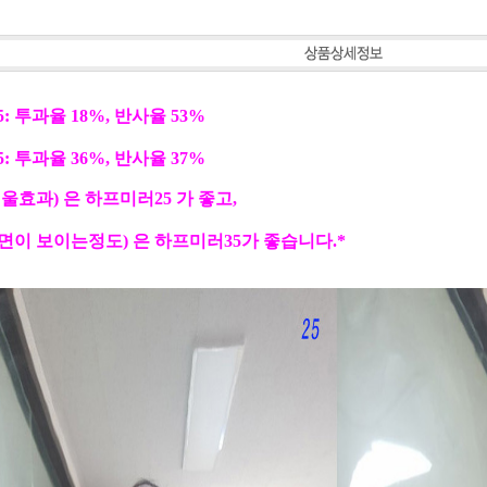
페이코 ID로 페
: 투과율 18%, 반사율 53%
: 투과율 36%, 반사율 37%
울효과) 은 하프미러25 가 좋고,
면이 보이는정도) 은 하프미러35가 좋습니다.*