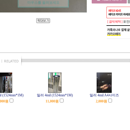
마우스를 올려보세요
[ 결제혜택 ]
포인트
l (1524mm*1M)
밀러 4mil (1524mm*1M)
밀러 4mil A4사이즈
,000
원
11,000
원
2,000
원