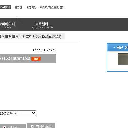
름
>
밀러필름
>
하프미러35 (1524mm*1M)
(1524mm*1M)