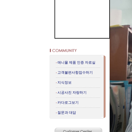
애니몰 제품 인증 자료실
고객불편사항접수하기
지식정보
시공사진 자랑하기
카다로그보기
질문과 대답