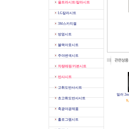
울트라시트/칼라시트
LG칼라시트
3M스카치켈
방염시트
블랙아웃시트
주야변색시트
차량래핑/카본시트
반사시트
고휘도반사시트
밀러 2mi
초고휘도반사시트
9
축광야광제품
홀로그램시트