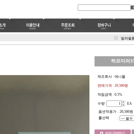
밀러필
하프미러35 
제조회사 : 애니몰
판매가격 :
20,500원
적립금액 :
0.5%
수량
EA
옵션적용가
:
20,500
원
롤선택
: