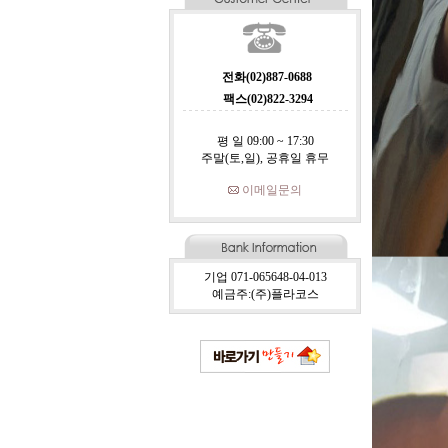
전화(02)887-0688
팩스(02)822-3294
평 일 09:00 ~ 17:30
주말(토,일), 공휴일 휴무
이메일문의
기업 071-065648-04-013
예금주:(주)플라코스