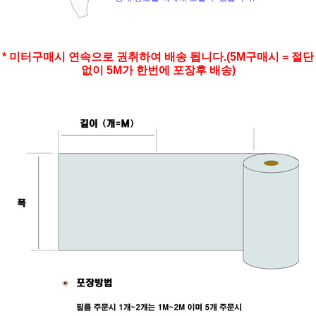
* 미터구매시 연속으로 권취하여 배송 됩니다.(5M구매시 = 절단
없이 5M가 한번에 포장후 배송)
페이코 ID로 페
PAYCO 바