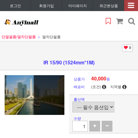
로그인
회원가입
마이페이지
최근본상품
단열필름/열차단필름
열차단필름
0
IR 15/90 (1524mm*1M)
40,000
상품가
원
배송비
(조건)
지역별
롤선택
수량