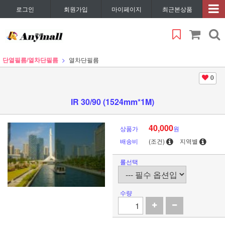
로그인
회원가입
마이페이지
최근본상품
단열필름/열차단필름
열차단필름
0
IR 30/90 (1524mm*1M)
40,000
상품가
원
배송비
(조건)
지역별
롤선택
수량