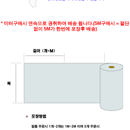
* 미터구매시 연속으로 권취하여 배송 됩니다.(5M구매시 = 절단
없이 5M가 한번에 포장후 배송)
페이코 ID로 페
PAYCO 바