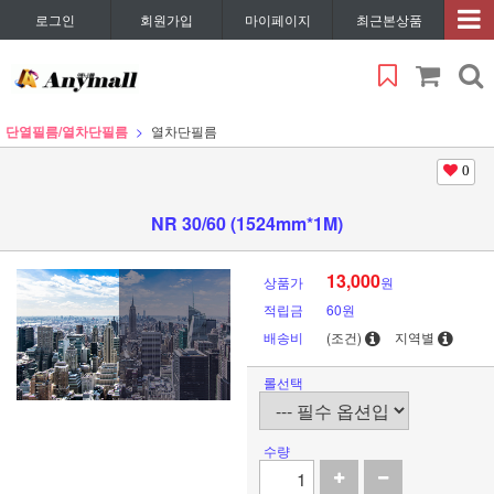
로그인
회원가입
마이페이지
최근본상품
단열필름/열차단필름
열차단필름
0
NR 30/60 (1524mm*1M)
13,000
상품가
원
적립금
60원
배송비
(조건)
지역별
롤선택
수량