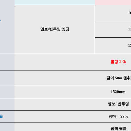
1
상
페이코 ID로 페
엠보/반투명/엣칭
1
1
롤당 가격
길이 50m 권취
1520mm
엠보/ 반투명
율
98% ~ 99%
점착 필름