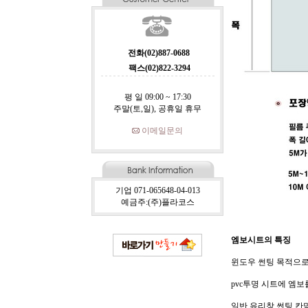
전화(02)887-0688
팩스(02)822-3294
평 일 09:00 ~ 17:30
주말(토,일), 공휴일 휴무
이메일문의
기업 071-065648-04-013
예금주:(주)플라코스
엠보시트의 특징
윈도우 썬팅 목적으로
pvc투명 시트에 엠
일반 유리창 썬팅,칸