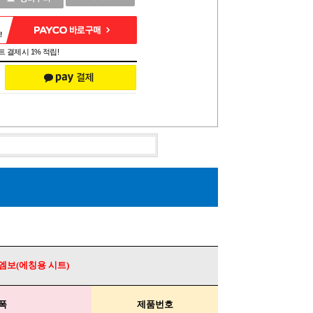
 결제시 1% 적립!
엠보(에칭용 시트)
폭
제품번호