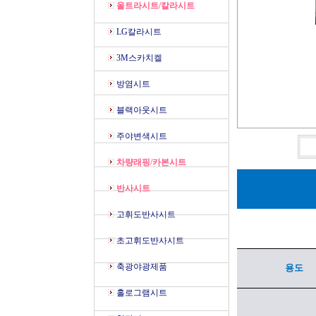
울트라시트/칼라시트
LG칼라시트
3M스카치켈
방염시트
블랙아웃시트
주야변색시트
차량래핑/카본시트
반사시트
고휘도반사시트
초고휘도반사시트
축광야광제품
용도
홀로그램시트