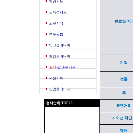
형광시트
금속성시트
번호별색
고무자석
특수필름
잉크젯미디어
쏠벤트미디어
가격
실사
/
광고
/부자재
사선시트
정롤
산업용테이프
폭
검색순위 TOP 10
표면처리
자외선 차단
형태