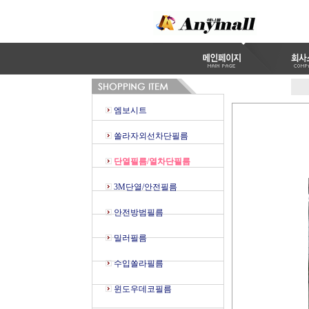
엠보시트
쏠라자외선차단필름
단열필름/열차단필름
3M단열/안전필름
안전방범필름
밀러필름
수입쏠라필름
윈도우데코필름