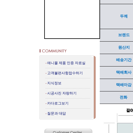
두께
브랜드
원산지
배송기간
애니몰 제품 인증 자료실
택배회사
고객불편사항접수하기
지식정보
택배마감
시공사진 자랑하기
전화
카다로그보기
질문과 대답