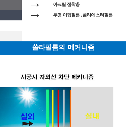
→
아크릴 점착층
→
투명 이형필름 , 폴리에스터필름
쏠라필름의 메커니즘