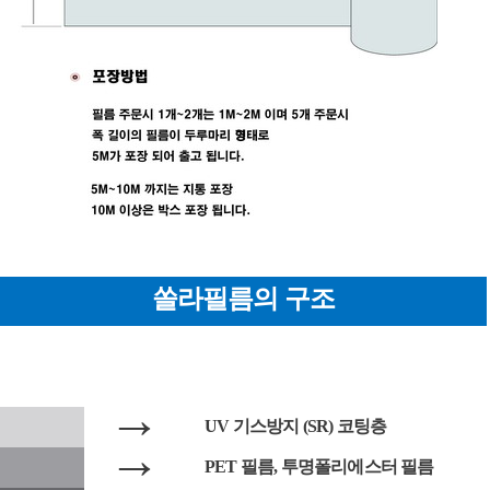
쏠라필름의 구조
→
UV 기스방지 (SR) 코팅층
→
PET 필름, 투명폴리에스터 필름