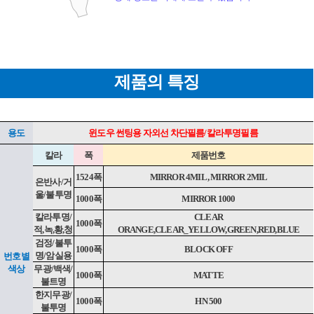
제품의 특징
용도
윈도우 썬팅용 자외선 차단필름/칼라투명필름
칼라
폭
제품번호
1524폭
MIRROR 4MIL , MIRROR 2MIL
은반사/거
울/불투명
1000폭
MIRROR 1000
페이코 ID로 페
PAYCO 바
칼라투명/
CLEAR
1000폭
적,녹,황,청
ORANGE,CLEAR_YELLOW,GREEN,RED,BLUE
검정/불투
1000폭
BLOCK OFF
명/암실용
번호별
색상
무광/백색/
1000폭
MATTE
불트명
한지무광/
1000폭
HN 500
불투명