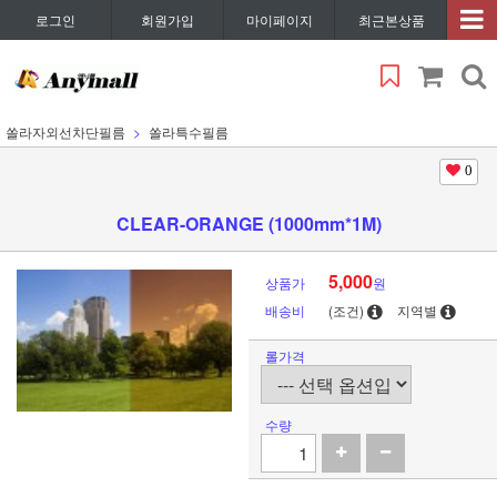
로그인
회원가입
마이페이지
최근본상품
쏠라자외선차단필름
쏠라특수필름
0
CLEAR-ORANGE (1000mm*1M)
5,000
상품가
원
배송비
(조건)
지역별
롤가격
수량