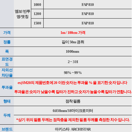
1000
FAP 810
엠보/반투
1200
FAP 810
명/엣칭
1500
FAP 810
가격
1m / 100cm 가격
정롤
길이 50m 권취
폭
1000mm
표면경
2 ~ 3 H
도
자외선
98% ~ 99%
차단율
ex)SM20의 제품번호에 20 이란 숫자는 투과율 % 을 표기한 숫자 입니다
투과율
투과율은 숫자가 낮을수록 칼라가 진하고 숫자가 높을수록 칼라가 연합니다.
형태
점착 필름
0.038mm/38마이크로미터
두께
*상기 위의 필름 두께는 점착층을 제외한 필름 두께를 측정한 치수 입니다.
브랜드
아키스타
ARCHISTAR