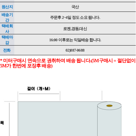
원산지
국산
배송기
주문후 2~4일 정도 소요 됩니다.
간
택배회
로젠,경동,대신
사
택배마
16:00 이후로는 익일배송 합니다.
감
전화
02)887-0688
* 미터구매시 연속으로 권취하여 배송 됩니다.(5M구매시 = 절단없이
5M가 한번에 포장후 배송)
이코 라이프 하