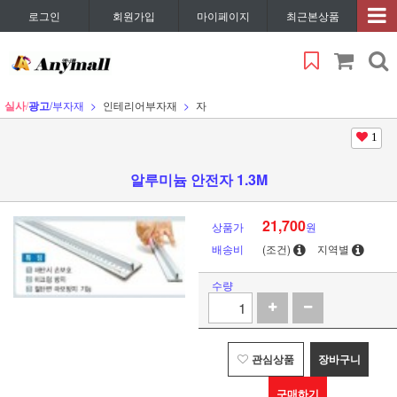
로그인
회원가입
마이페이지
최근본상품
실사
/
광고
/부자재
인테리어부자재
자
1
알루미늄 안전자 1.3M
21,700
상품가
원
배송비
(조건)
지역별
수량
관심상품
장바구니
구매하기