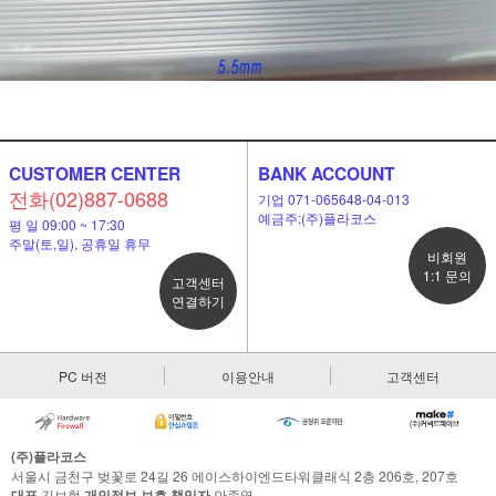
CUSTOMER CENTER
BANK ACCOUNT
전화(02)887-0688
기업 071-065648-04-013
예금주:(주)플라코스
평 일 09:00 ~ 17:30
주말(토,일), 공휴일 휴무
비회원
1:1 문의
고객센터
연결하기
이코 라이프 하
PC 버전
이용안내
고객센터
(주)플라코스
서울시 금천구 벚꽃로 24길 26 에이스하이엔드타워클래식 2층 206호, 207호
대표
김보현
개인정보 보호 책임자
안종열