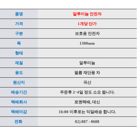
품명
알루미늄 안전자
가격
1개당 단가
구분
보호용 안전자
폭
1300mm
형태
페이코 ID로 페
PAYCO 바
재질
알루미늄
용도
필름 재단용 자
원산지
국산
배송기간
주문후 2~4일 정도 소요 됩니다.
택배회사
로젠택배, 대신
택배마감
16:00 이후로는 익일배송 합니다.
전화
02) 887 - 0688