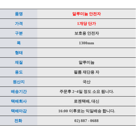
품명
알루미늄 안전자
가격
1개당 단가
구분
보호용 안전자
폭
1300mm
형태
페이코 ID로 페
PAYCO 바
재질
알루미늄
용도
필름 재단용 자
원산지
국산
배송기간
주문후 2~4일 정도 소요 됩니다.
택배회사
로젠택배, 대신
택배마감
16:00 이후로는 익일배송 합니다.
전화
02) 887 - 0688