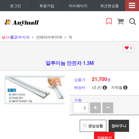
로그인
회원가입
마이페이지
최근본상품
실사
/
광고
/부자재
인테리어부자재
자
1
알루미늄 안전자 1.3M
21,700
상품가
원
배송비
(조건)
지역별
수량
관심상품
장바구니
구매하기