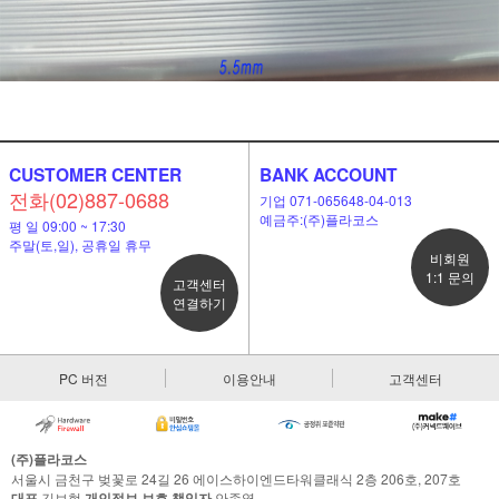
CUSTOMER CENTER
BANK ACCOUNT
전화(02)887-0688
기업 071-065648-04-013
예금주:(주)플라코스
평 일 09:00 ~ 17:30
주말(토,일), 공휴일 휴무
비회원
1:1 문의
고객센터
연결하기
이코 라이프 하
PC 버전
이용안내
고객센터
(주)플라코스
서울시 금천구 벚꽃로 24길 26 에이스하이엔드타워클래식 2층 206호, 207호
대표
김보현
개인정보 보호 책임자
안종열