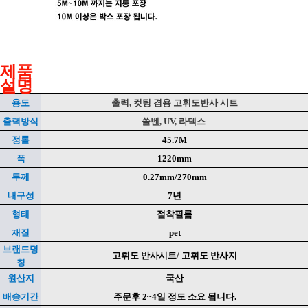
제품설명품의 특징
제품
설명
용도
출력, 컷팅 겸용 고휘도반사 시트
출력방식
쏠벤, UV, 라텍스
정롤
45.7M
폭
1220mm
두께
0.27mm/270mm
내구성
7년
형태
점착필름
재질
pet
브랜드명
고휘도 반사시트/ 고휘도 반사지
칭
원산지
국산
배송기간
주문후 2~4일 정도 소요 됩니다.