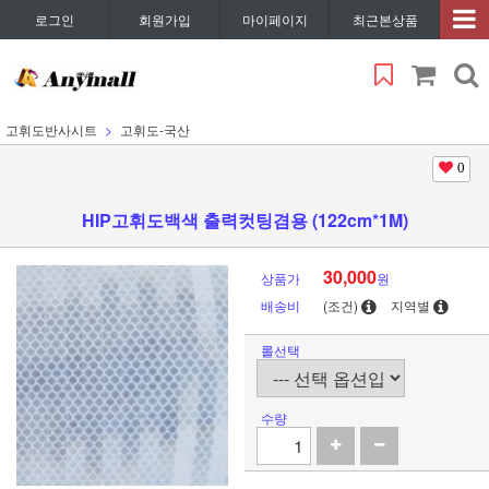
로그인
회원가입
마이페이지
최근본상품
고휘도반사시트
고휘도-국산
0
HIP고휘도백색 출력컷팅겸용 (122cm*1M)
30,000
상품가
원
배송비
(조건)
지역별
롤선택
수량