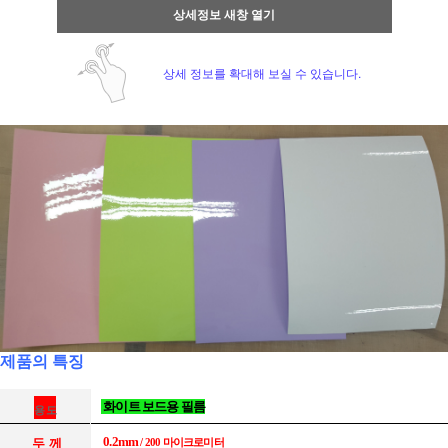
상세정보 새창 열기
상세 정보를 확대해 보실 수 있습니다.
페이코 ID로 페
PAYCO 바
제품의 특징
화이트 보드용 필름
용 도
두 께
0.2mm
/ 200 마이크로미터