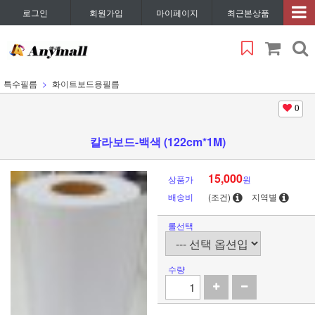
로그인
회원가입
마이페이지
최근본상품
특수필름
화이트보드용필름
0
칼라보드-백색 (122cm*1M)
15,000
상품가
원
배송비
(조건)
지역별
롤선택
수량