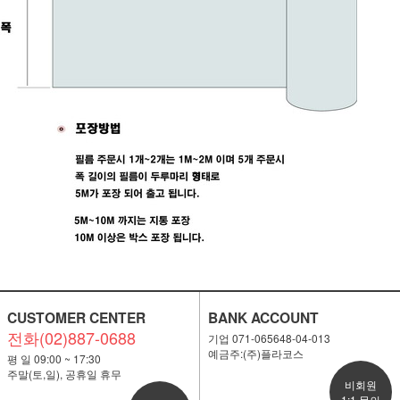
CUSTOMER CENTER
BANK ACCOUNT
전화(02)887-0688
기업 071-065648-04-013
예금주:(주)플라코스
이코 라이프 하
평 일 09:00 ~ 17:30
주말(토,일), 공휴일 휴무
비회원
1:1 문의