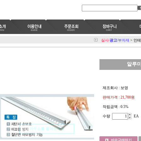
실사
/
광고
/부자재
>
인테
알루미
제조회사 : 보영
판매가격 :
21,700원
적립금액 :
0.5%
수량
EA
마우스를 올려보세요