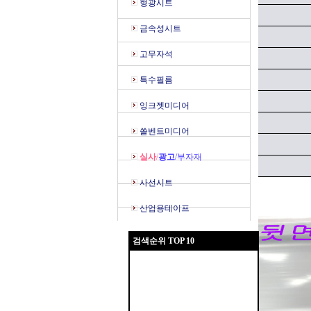
형광시트
금속성시트
고무자석
특수필름
잉크젯미디어
쏠벤트미디어
실사
/
광고
/부자재
사선시트
산업용테이프
검색순위 TOP 10