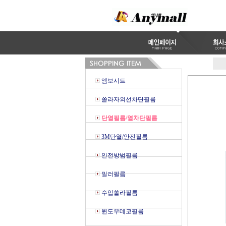
엠보시트
쏠라자외선차단필름
단열필름/열차단필름
3M단열/안전필름
안전방범필름
밀러필름
수입쏠라필름
윈도우데코필름