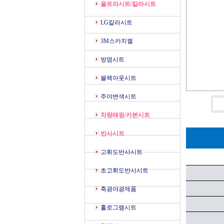
울트라시트/칼라시트
LG칼라시트
3M스카치켈
방염시트
블랙아웃시트
주야변색시트
차량래핑/카본시트
반사시트
고휘도반사시트
초고휘도반사시트
축광야광제품
홀로그램시트