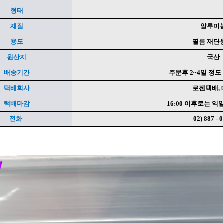
형태
재질
알루미
페이코 ID로 페
용도
필름 재단
원산지
국산
배송기간
주문후 2~4일 정도
택배회사
로젠택배,
택배마감
16:00 이후로는 익
전화
02) 887 - 