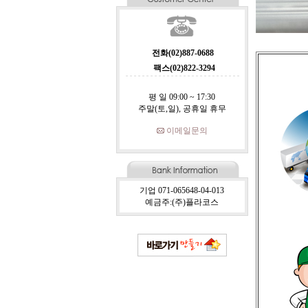
전화(02)887-0688
팩스(02)822-3294
평 일 09:00 ~ 17:30
주말(토,일), 공휴일 휴무
이메일문의
기업 071-065648-04-013
예금주:(주)플라코스