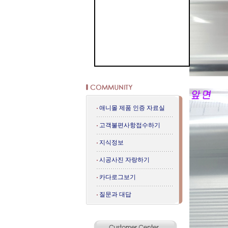
애니몰 제품 인증 자료실
고객불편사항접수하기
지식정보
시공사진 자랑하기
카다로그보기
질문과 대답