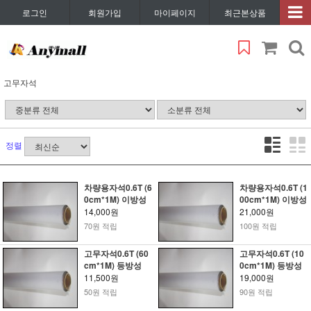
로그인
회원가입
마이페이지
최근본상품
고무자석
정렬
차량용자석0.6T (6
차량용자석0.6T (1
0cm*1M) 이방성
00cm*1M) 이방성
14,000원
21,000원
70원 적립
100원 적립
고무자석0.6T (60
고무자석0.6T (10
cm*1M) 등방성
0cm*1M) 등방성
11,500원
19,000원
50원 적립
90원 적립