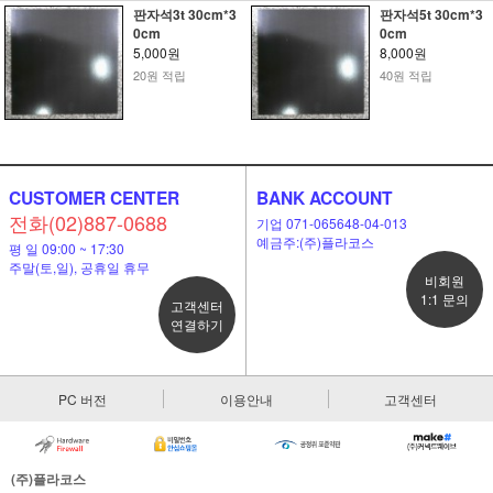
판자석3t 30cm*3
판자석5t 30cm*3
0cm
0cm
5,000원
8,000원
20원 적립
40원 적립
CUSTOMER CENTER
BANK ACCOUNT
전화(02)887-0688
기업 071-065648-04-013
예금주:(주)플라코스
평 일 09:00 ~ 17:30
주말(토,일), 공휴일 휴무
비회원
1:1 문의
고객센터
연결하기
PC 버전
이용안내
고객센터
(주)플라코스