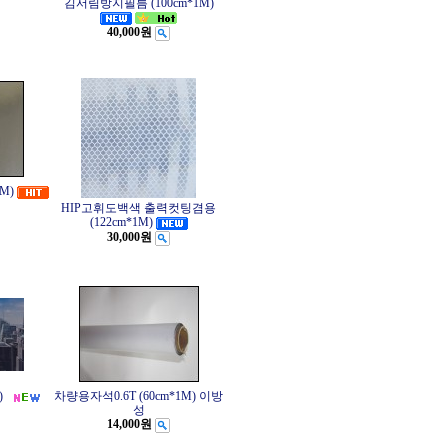
김서림방지필름 (100cm*1M)
40,000원
M)
HIP고휘도백색 출력컷팅겸용
(122cm*1M)
30,000원
)
차량용자석0.6T (60cm*1M) 이방
성
14,000원