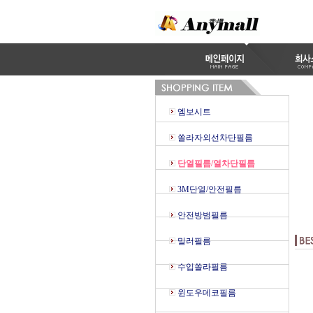
엠보시트
쏠라자외선차단필름
단열필름/열차단필름
3M단열/안전필름
안전방범필름
밀러필름
수입쏠라필름
윈도우데코필름