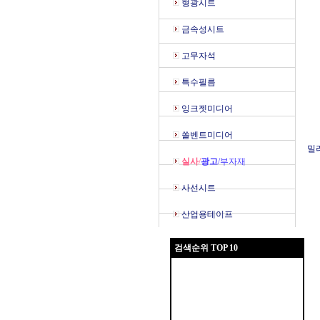
형광시트
금속성시트
고무자석
특수필름
잉크젯미디어
쏠벤트미디어
밀러
실사
/
광고
/부자재
사선시트
산업용테이프
검색순위 TOP 10