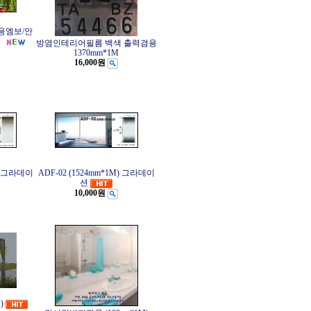
부용엠보/안
)
방염인테리어필름 백색 출력겸용
1370mm*1M
16,000원
M) 그라데이
ADF-02 (1524mm*1M) 그라데이
션
10,000원
)