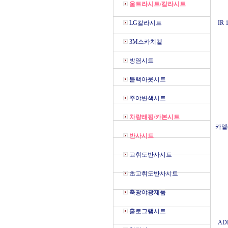
울트라시트/칼라시트
LG칼라시트
IR 
3M스카치켈
방염시트
블랙아웃시트
주야변색시트
차량래핑/카본시트
카멜레
반사시트
고휘도반사시트
초고휘도반사시트
축광야광제품
홀로그램시트
AD