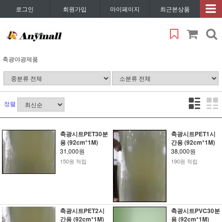
로그인
회원가입
마이페이지
최근본상품
축광야광제품
정렬
축광시트PET30분
축광시트PET1시
용 (92cm*1M)
간용 (92cm*1M)
31,000원
38,000원
150원 적립
190원 적립
축광시트PET2시
축광시트PVC30분
간용 (92cm*1M)
용 (92cm*1M)