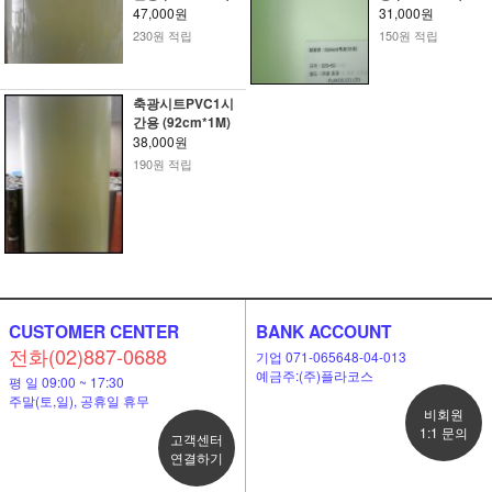
47,000원
31,000원
230원 적립
150원 적립
축광시트PVC1시
간용 (92cm*1M)
38,000원
190원 적립
CUSTOMER CENTER
BANK ACCOUNT
전화(02)887-0688
기업 071-065648-04-013
예금주:(주)플라코스
평 일 09:00 ~ 17:30
주말(토,일), 공휴일 휴무
비회원
1:1 문의
고객센터
연결하기