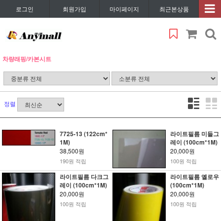
로그인
회원가입
마이페이지
최근본상품
차량래핑/카본시트
정렬
7725-13 (122cm*
라이트필름 미들그
1M)
레이 (100cm*1M)
38,500원
20,000원
190원 적립
100원 적립
라이트필름 다크그
라이트필름 옐로우
레이 (100cm*1M)
(100cm*1M)
20,000원
20,000원
100원 적립
100원 적립