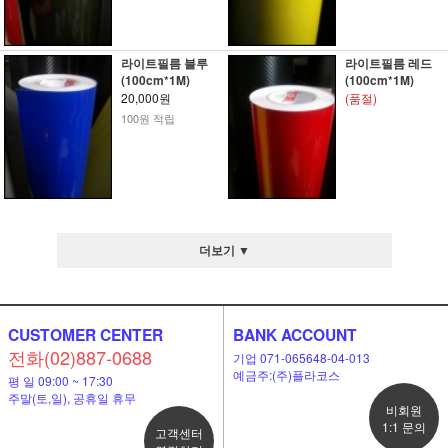
라이트필름 블루
라이트필름 레드
(100cm*1M)
(100cm*1M)
20,000원
(품절)
100원 적립
더보기 ▼
CUSTOMER CENTER
BANK ACCOUNT
전화(02)887-0688
기업 071-065648-04-013
예금주:(주)플라코스
평 일 09:00 ~ 17:30
주말(토,일), 공휴일 휴무
비회원
1:1 문의
고객센터