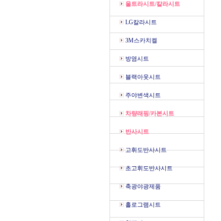
울트라시트/칼라시트
LG칼라시트
3M스카치켈
방염시트
블랙아웃시트
주야변색시트
차량래핑/카본시트
반사시트
고휘도반사시트
초고휘도반사시트
축광야광제품
홀로그램시트