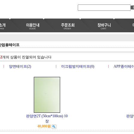
산업용테이프
총
2
개의 상품이 진열되어 있습니다
양면테이프(2)
미끄럼방지테이프(0)
APP종이테이
판양면2T (50cm*100cm) 10
판양면
장
40,000원