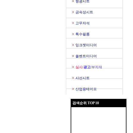
형광시트
금속성시트
고무자석
특수필름
잉크젯미디어
쏠벤트미디어
실사
/
광고
/부자재
사선시트
산업용테이프
검색순위 TOP 10