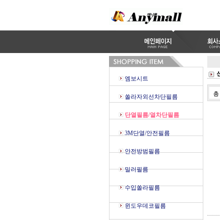
엠보시트
쏠라자외선차단필름
단열필름/열차단필름
3M단열/안전필름
안전방범필름
밀러필름
수입쏠라필름
윈도우데코필름